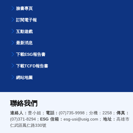
臉書專頁
訂閱電子報
互動遊戲
最新消息
下載ESG報告書
下載TCFD報告書
網站地圖
聯絡我們
連絡人：
曹小姐；
電話：
(07)735-9998；分機：2258；
傳真：
(07)371-8294；
ESG 信箱：
esg-usi@usig.com；
地址：
高雄市
仁武區鳳仁路330號