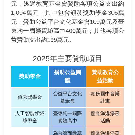
元，透過教育基金會贊助各項公益支出約
1,004萬元，其中包含頒發獎助學金305萬
元；贊助公益平台文化基金會100萬元及臺
東均一國際實驗高中400萬元；其他各項公
益贊助支出約199萬元。
2025年主要贊助項目
捐助公益團
贊助教育公
獎助學金
體
益活動
公益平台文化
頭份國中音樂
優秀獎學金
基金會
計畫
人工智能領域
臺東均一國際
龍鳳漁港淨灘
獎學金
實驗高中
活動
為台灣而教基
龍鳳漁港淨灘