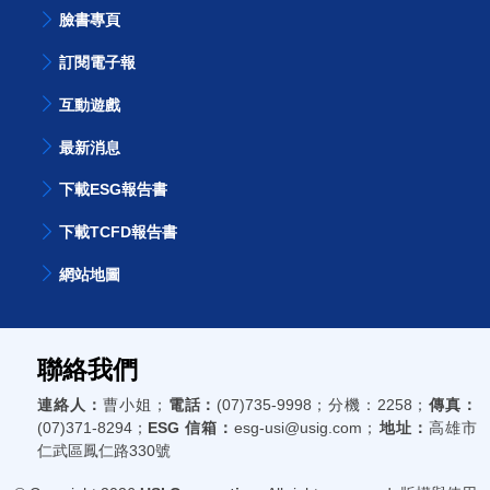
問卷調查
臉書專頁
訂閱電子報
互動遊戲
最新消息
下載ESG報告書
下載TCFD報告書
網站地圖
聯絡我們
連絡人：
曹小姐；
電話：
(07)735-9998；分機：2258；
傳真：
(07)371-8294；
ESG 信箱：
esg-usi@usig.com；
地址：
高雄市
仁武區鳳仁路330號