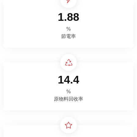
1.88
%
節電率
14.4
%
原物料回收率