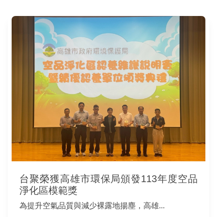
台聚榮獲高雄市環保局頒發113年度空品
淨化區模範獎