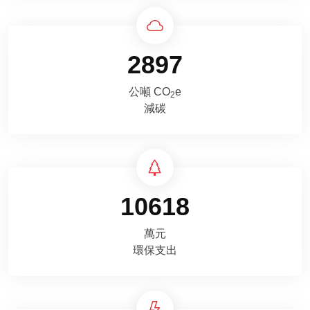
2897
公噸 CO
e
2
減碳
10618
萬元
環保支出