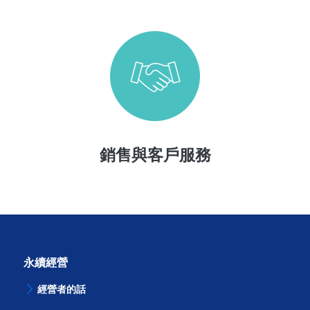
銷售與客戶服務
永續經營
經營者的話